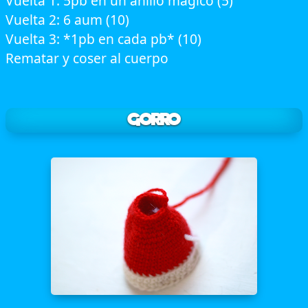
Vuelta 1: 5pb en un anillo mágico (5)
Vuelta 2: 6 aum (10)
Vuelta 3: *1pb en cada pb* (10)
Rematar y coser al cuerpo
Gorro