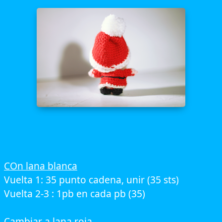
COn lana blanca
Vuelta 1: 35 punto cadena, unir (35 sts)
Vuelta 2-3 : 1pb en cada pb (35)
Cambiar a lana roja