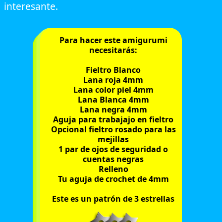
interesante.
Para hacer este amigurumi
necesitarás:
Fieltro Blanco
Lana roja 4mm
Lana color piel 4mm
Lana Blanca 4mm
Lana negra 4mm
Aguja para trabajajo en fieltro
Opcional fieltro rosado para las
mejillas
1 par de ojos de seguridad o
cuentas negras
Relleno
Tu aguja de crochet de 4mm
Este es un patrón de 3 estrellas