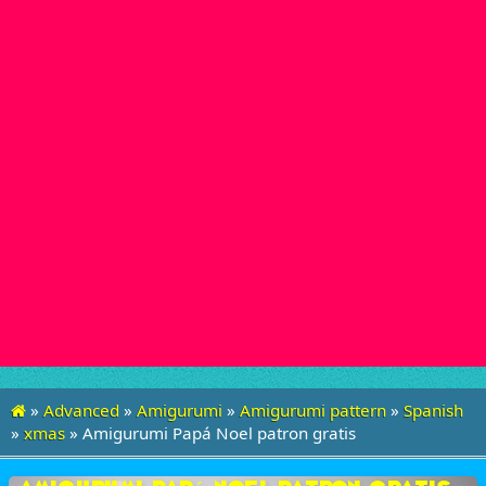
»
Advanced
»
Amigurumi
»
Amigurumi pattern
»
Spanish
»
xmas
»
Amigurumi Papá Noel patron gratis